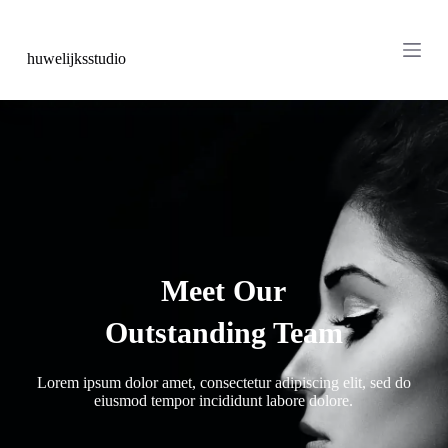
S
k
i
huwelijksstudio
p
t
o
c
o
n
t
e
n
t
Meet Our
Outstanding Team
Lorem ipsum dolor amet, consectetur adipiscing elit, sed do
eiusmod tempor incididunt labore dolore.