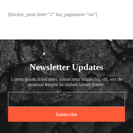
[blocksy_posts limit="2" has_pagination="no"]
Newsletter Updates
Lorem ipsum dolor amet, consectetur adipiscing elit, sed do
eiusmod tempor incididunt labore dolore.
E
m
a
i
Subscribe
l
*