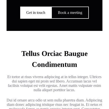
Get in touch
Book a meeting
Tellus Orciac Baugue
Condimentum
Et tortor at risus viverra adipiscing at in tellus integer. Ultrices
dui sapien eget mi proin sed libero. Accumsan lacus vel
facilisis volutpat est velit egestas. Amet mattis vulputate enim
nulla aliquet porttitor lacus.
Dui id ornare arcu odio ut sem nulla pharetra diam. Adipiscing
diam donec adipiscing tristique risus nec feugiat in. Et netus et
malesuada fames ac turpis egestas integer eget. Consectetur