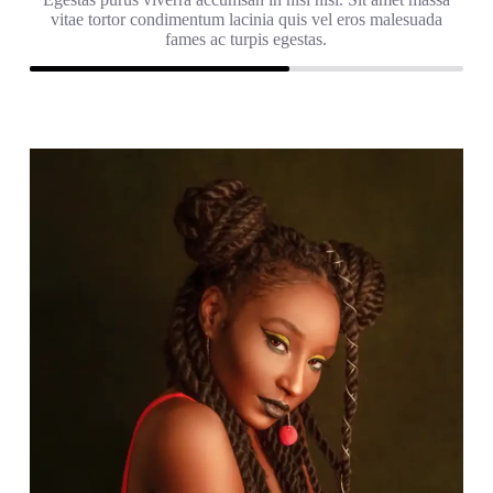
vitae tortor condimentum lacinia quis vel eros malesuada
fames ac turpis egestas.