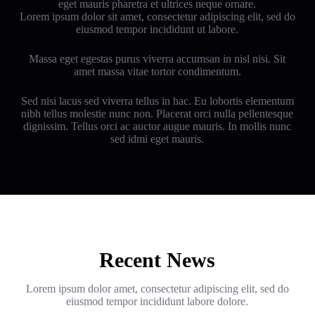
eget mauris pharetra et ultrices neque ornare.
Lorem ipsum dolor sit amet, consectetur adipiscing elit, sed do
eiusmod tempor incididunt ut labore.
Massa eget egestas purus viverra accumsan in nisl nisi. Sit
amet massa vitae tortor condimentum.
Sed nisi lacus sed viverra tellus in hac. Eu lobortis elementum
nibh tellus molestie nunc non. Placerat orci nulla pellentesque
dignissim. Tellus orci ac auctor augue mauris. In mollis nunc
sed idmi eget mauris.
Recent News
Lorem ipsum dolor amet, consectetur adipiscing elit, sed do
eiusmod tempor incididunt labore dolore.