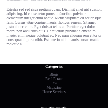
Egestas sed sed risus pretium quam. Diam sit amet nisl suscipit
adipiscing. Id consectetur purus ut faucibus pulvinar
elementum integer enim neque. Metus vulputate eu scelerisque
felis. Cursus vitae congue mauris rhoncus aenean. Sit amet
justo donec enim. Eget duis at tellus at. Porttitor eget dolor
morbi non arcu risus quis. Ut faucibus pulvinar elementum
integer enim neque volutpat ac. Nec nam aliquam sem et tortor
consequat id porta nibh. Est ante in nibh mauris cursus mattis
molestie a.
Categories
Blogs
Real Estate
Law
Magazine
Home Services