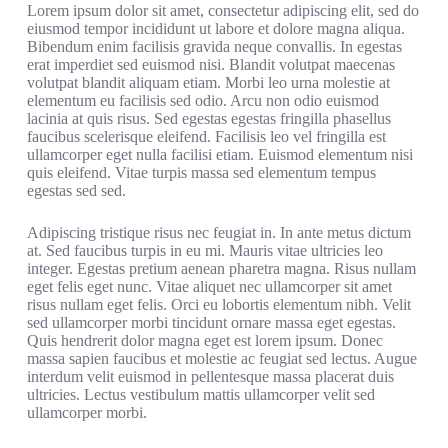
Lorem ipsum dolor sit amet, consectetur adipiscing elit, sed do
eiusmod tempor incididunt ut labore et dolore magna aliqua.
Bibendum enim facilisis gravida neque convallis. In egestas
erat imperdiet sed euismod nisi. Blandit volutpat maecenas
volutpat blandit aliquam etiam. Morbi leo urna molestie at
elementum eu facilisis sed odio. Arcu non odio euismod
lacinia at quis risus. Sed egestas egestas fringilla phasellus
faucibus scelerisque eleifend. Facilisis leo vel fringilla est
ullamcorper eget nulla facilisi etiam. Euismod elementum nisi
quis eleifend. Vitae turpis massa sed elementum tempus
egestas sed sed.
Adipiscing tristique risus nec feugiat in. In ante metus dictum
at. Sed faucibus turpis in eu mi. Mauris vitae ultricies leo
integer. Egestas pretium aenean pharetra magna. Risus nullam
eget felis eget nunc. Vitae aliquet nec ullamcorper sit amet
risus nullam eget felis. Orci eu lobortis elementum nibh. Velit
sed ullamcorper morbi tincidunt ornare massa eget egestas.
Quis hendrerit dolor magna eget est lorem ipsum. Donec
massa sapien faucibus et molestie ac feugiat sed lectus. Augue
interdum velit euismod in pellentesque massa placerat duis
ultricies. Lectus vestibulum mattis ullamcorper velit sed
ullamcorper morbi.