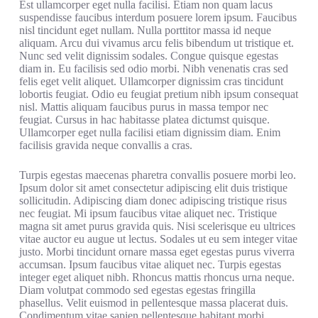
Est ullamcorper eget nulla facilisi. Etiam non quam lacus
suspendisse faucibus interdum posuere lorem ipsum. Faucibus
nisl tincidunt eget nullam. Nulla porttitor massa id neque
aliquam. Arcu dui vivamus arcu felis bibendum ut tristique et.
Nunc sed velit dignissim sodales. Congue quisque egestas
diam in. Eu facilisis sed odio morbi. Nibh venenatis cras sed
felis eget velit aliquet. Ullamcorper dignissim cras tincidunt
lobortis feugiat. Odio eu feugiat pretium nibh ipsum consequat
nisl. Mattis aliquam faucibus purus in massa tempor nec
feugiat. Cursus in hac habitasse platea dictumst quisque.
Ullamcorper eget nulla facilisi etiam dignissim diam. Enim
facilisis gravida neque convallis a cras.
Turpis egestas maecenas pharetra convallis posuere morbi leo.
Ipsum dolor sit amet consectetur adipiscing elit duis tristique
sollicitudin. Adipiscing diam donec adipiscing tristique risus
nec feugiat. Mi ipsum faucibus vitae aliquet nec. Tristique
magna sit amet purus gravida quis. Nisi scelerisque eu ultrices
vitae auctor eu augue ut lectus. Sodales ut eu sem integer vitae
justo. Morbi tincidunt ornare massa eget egestas purus viverra
accumsan. Ipsum faucibus vitae aliquet nec. Turpis egestas
integer eget aliquet nibh. Rhoncus mattis rhoncus urna neque.
Diam volutpat commodo sed egestas egestas fringilla
phasellus. Velit euismod in pellentesque massa placerat duis.
Condimentum vitae sapien pellentesque habitant morbi.