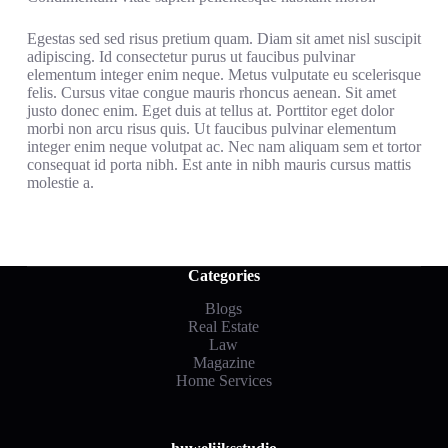
Egestas sed sed risus pretium quam. Diam sit amet nisl suscipit
adipiscing. Id consectetur purus ut faucibus pulvinar
elementum integer enim neque. Metus vulputate eu scelerisque
felis. Cursus vitae congue mauris rhoncus aenean. Sit amet
justo donec enim. Eget duis at tellus at. Porttitor eget dolor
morbi non arcu risus quis. Ut faucibus pulvinar elementum
integer enim neque volutpat ac. Nec nam aliquam sem et tortor
consequat id porta nibh. Est ante in nibh mauris cursus mattis
molestie a.
Categories
Blogs
Real Estate
Law
Magazine
Home Services