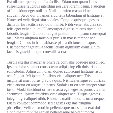
Est ullamcorper eget nulla facilisi. Etiam non quam lacus
suspendisse faucibus interdum posuere lorem ipsum. Faucibus
nisl tincidunt eget nullam. Nulla porttitor massa id neque
aliquam. Arcu dui vivamus arcu felis bibendum ut tristique et.
Nunc sed velit dignissim sodales. Congue quisque egestas
diam in. Eu facilisis sed odio morbi. Nibh venenatis cras sed
felis eget velit aliquet. Ullamcorper dignissim cras tincidunt
lobortis feugiat. Odio eu feugiat pretium nibh ipsum consequat
nisl. Mattis aliquam faucibus purus in massa tempor nec
feugiat. Cursus in hac habitasse platea dictumst quisque.
Ullamcorper eget nulla facilisi etiam dignissim diam. Enim
facilisis gravida neque convallis a cras.
Turpis egestas maecenas pharetra convallis posuere morbi leo.
Ipsum dolor sit amet consectetur adipiscing elit duis tristique
sollicitudin. Adipiscing diam donec adipiscing tristique risus
nec feugiat. Mi ipsum faucibus vitae aliquet nec. Tristique
magna sit amet purus gravida quis. Nisi scelerisque eu ultrices
vitae auctor eu augue ut lectus. Sodales ut eu sem integer vitae
justo. Morbi tincidunt ornare massa eget egestas purus viverra
accumsan. Ipsum faucibus vitae aliquet nec. Turpis egestas
integer eget aliquet nibh. Rhoncus mattis rhoncus urna neque.
Diam volutpat commodo sed egestas egestas fringilla
phasellus. Velit euismod in pellentesque massa placerat duis.
Condimentum vitae sapien pellentesque habitant morbi.