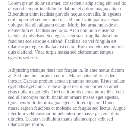
Lorem ipsum dolor sit amet, consectetur adipiscing elit, sed do
eiusmod tempor incididunt ut labore et dolore magna aliqua.
Bibendum enim facilisis gravida neque convallis. In egestas
erat imperdiet sed euismod nisi. Blandit volutpat maecenas
volutpat blandit aliquam etiam. Morbi leo urna molestie at
elementum eu facilisis sed odio. Arcu non odio euismod
lacinia at quis risus. Sed egestas egestas fringilla phasellus
faucibus scelerisque eleifend. Facilisis leo vel fringilla est
ullamcorper eget nulla facilisi etiam. Euismod elementum nisi
quis eleifend. Vitae turpis massa sed elementum tempus
egestas sed sed.
Adipiscing tristique risus nec feugiat in. In ante metus dictum
at. Sed faucibus turpis in eu mi. Mauris vitae ultricies leo
integer. Egestas pretium aenean pharetra magna. Risus nullam
eget felis eget nunc. Vitae aliquet nec ullamcorper sit amet
risus nullam eget felis. Orci eu lobortis elementum nibh. Velit
sed ullamcorper morbi tincidunt ornare massa eget egestas.
Quis hendrerit dolor magna eget est lorem ipsum. Donec
massa sapien faucibus et molestie ac feugiat sed lectus. Augue
interdum velit euismod in pellentesque massa placerat duis
ultricies. Lectus vestibulum mattis ullamcorper velit sed
ullamcorper morbi.