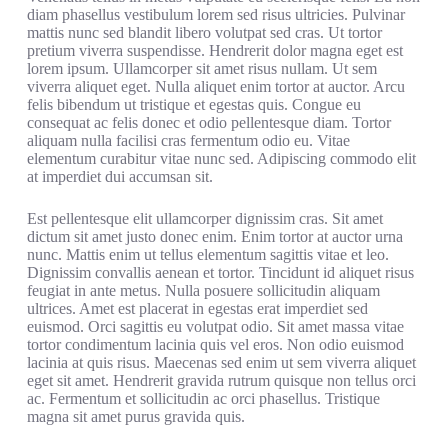
diam phasellus vestibulum lorem sed risus ultricies. Pulvinar
mattis nunc sed blandit libero volutpat sed cras. Ut tortor
pretium viverra suspendisse. Hendrerit dolor magna eget est
lorem ipsum. Ullamcorper sit amet risus nullam. Ut sem
viverra aliquet eget. Nulla aliquet enim tortor at auctor. Arcu
felis bibendum ut tristique et egestas quis. Congue eu
consequat ac felis donec et odio pellentesque diam. Tortor
aliquam nulla facilisi cras fermentum odio eu. Vitae
elementum curabitur vitae nunc sed. Adipiscing commodo elit
at imperdiet dui accumsan sit.
Est pellentesque elit ullamcorper dignissim cras. Sit amet
dictum sit amet justo donec enim. Enim tortor at auctor urna
nunc. Mattis enim ut tellus elementum sagittis vitae et leo.
Dignissim convallis aenean et tortor. Tincidunt id aliquet risus
feugiat in ante metus. Nulla posuere sollicitudin aliquam
ultrices. Amet est placerat in egestas erat imperdiet sed
euismod. Orci sagittis eu volutpat odio. Sit amet massa vitae
tortor condimentum lacinia quis vel eros. Non odio euismod
lacinia at quis risus. Maecenas sed enim ut sem viverra aliquet
eget sit amet. Hendrerit gravida rutrum quisque non tellus orci
ac. Fermentum et sollicitudin ac orci phasellus. Tristique
magna sit amet purus gravida quis.