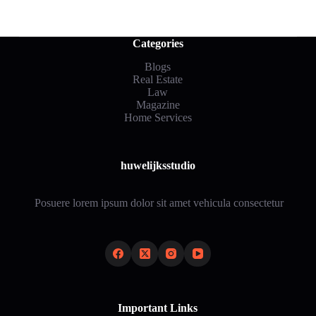
Categories
Blogs
Real Estate
Law
Magazine
Home Services
huwelijksstudio
Posuere lorem ipsum dolor sit amet vehicula consectetur
Important Links