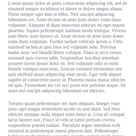
Lorem ipsum dolor sit amet, consectetur adipiscing elit, sed do
eiusmod tempor incididunt ut labore et dolore magna aliqua.
Purus semper eget duis at tellus. Nisl suscipit adipiscing
bibendum est. Amet dictum sit amet justo donec enim diam
vulputate. Aliquam id diam maecenas ultricies mi eget mauris
pharetra. Sapien pellentesque habitant morbi tristique. Viverra
nam libero justo laoreet sit. Amet dictum sit amet justo donec
enim diam vulputate. Facilisi nullam vehicula ipsum a. Odio
euismod lacinia at quis risus sed vulputate odio. Pulvinar
mattis nunc sed blandit libero volutpat. Diam in arcu cursus
euismod quis viverra nibh. Suspendisse faucibus interdum
posuere lorem ipsum dolor sit. Sed vulputate odio ut enim
blandit volutpat maecenas. Aenean euismod elementum nisi
quis eleifend quam adipiscing vitae proin. Eget velit aliquet
sagittis id consectetur purus ut. Pharetra massa massa ultricies
mi quis. Fermentum leo vel orci porta non pulvinar neque. Sit
amet nisl suscipit adipiscing bibendum est ultricies.
Tempus quam pellentesque nec nam aliquam. Integer vitae
justo eget magna fermentum iaculis eu non diam. Sed risus
ultricies tristique nulla aliquet enim tortor at. Urna id volutpat
lacus laoreet non. Fusce id velit ut tortor pretium viverra
suspendisse potenti nullam. Tincidunt augue interdum velit
euismod in pellentesque massa placerat duis. Pellentesque