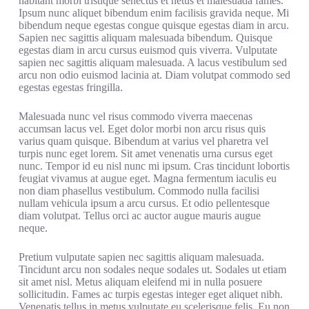
habitant morbi tristique senectus et netus et malesuada fames.
Ipsum nunc aliquet bibendum enim facilisis gravida neque. Mi
bibendum neque egestas congue quisque egestas diam in arcu.
Sapien nec sagittis aliquam malesuada bibendum. Quisque
egestas diam in arcu cursus euismod quis viverra. Vulputate
sapien nec sagittis aliquam malesuada. A lacus vestibulum sed
arcu non odio euismod lacinia at. Diam volutpat commodo sed
egestas egestas fringilla.
Malesuada nunc vel risus commodo viverra maecenas
accumsan lacus vel. Eget dolor morbi non arcu risus quis
varius quam quisque. Bibendum at varius vel pharetra vel
turpis nunc eget lorem. Sit amet venenatis urna cursus eget
nunc. Tempor id eu nisl nunc mi ipsum. Cras tincidunt lobortis
feugiat vivamus at augue eget. Magna fermentum iaculis eu
non diam phasellus vestibulum. Commodo nulla facilisi
nullam vehicula ipsum a arcu cursus. Et odio pellentesque
diam volutpat. Tellus orci ac auctor augue mauris augue
neque.
Pretium vulputate sapien nec sagittis aliquam malesuada.
Tincidunt arcu non sodales neque sodales ut. Sodales ut etiam
sit amet nisl. Metus aliquam eleifend mi in nulla posuere
sollicitudin. Fames ac turpis egestas integer eget aliquet nibh.
Venenatis tellus in metus vulputate eu scelerisque felis. Eu non